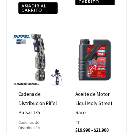
CARRITO
AÑADIR AL
CARRITO
Rango
Este
de
product
precios:
desde
tiene
$19.990
hasta
múltiple
$21.900
variantes
Las
opcione
Cadena de
Aceite de Motor
se
Distribución Riffel
Liqui Moly Street
pueden
Pulsar 135
Race
elegir
Cadenas de
4T
Distribución
$
19.990
-
$
21.900
en