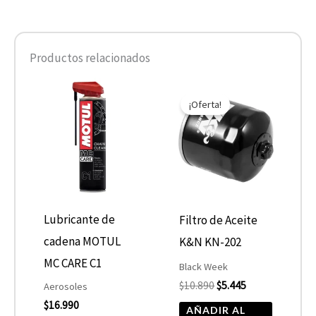
Productos relacionados
El
El
precio
precio
¡Oferta!
original
actual
era:
es:
$10.890.
$5.445.
Lubricante de
Filtro de Aceite
cadena MOTUL
K&N KN-202
MC CARE C1
Black Week
$
10.890
$
5.445
Aerosoles
$
16.990
AÑADIR AL