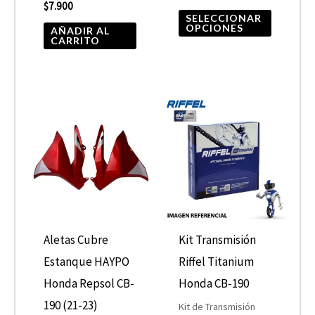
$
7.900
la
SELECCIONAR
OPCIONES
AÑADIR AL
página
CARRITO
de
product
Aletas Cubre
Kit Transmisión
Estanque HAYPO
Riffel Titanium
Honda Repsol CB-
Honda CB-190
190 (21-23)
Kit de Transmisión