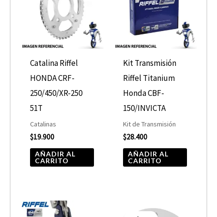
Catalina Riffel
Kit Transmisión
HONDA CRF-
Riffel Titanium
250/450/XR-250
Honda CBF-
51T
150/INVICTA
Catalinas
Kit de Transmisión
$
19.900
$
28.400
AÑADIR AL
AÑADIR AL
CARRITO
CARRITO
El
El
precio
precio