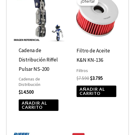
¡Oferta!
original
actual
era:
es:
$7.590.
$3.795.
Cadena de
Filtro de Aceite
Distribución Riffel
K&N KN-136
Pulsar NS-200
Filtros
$
7.590
$
3.795
Cadenas de
Distribución
AÑADIR AL
$
14.500
CARRITO
AÑADIR AL
CARRITO