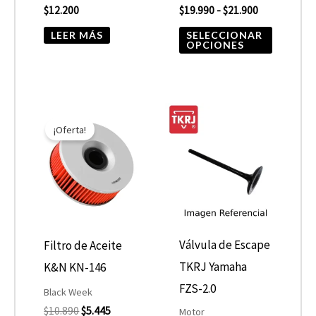
$
12.200
$
19.990
-
$
21.900
en
la
LEER MÁS
SELECCIONAR
OPCIONES
página
de
product
El
El
precio
precio
¡Oferta!
original
actual
era:
es:
$10.890.
$5.445.
Válvula de Escape
Filtro de Aceite
TKRJ Yamaha
K&N KN-146
FZS-2.0
Black Week
$
10.890
$
5.445
Motor