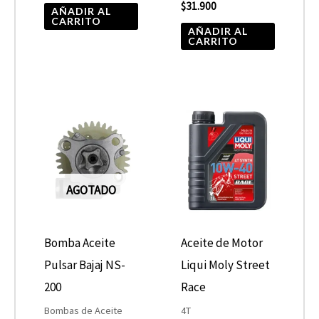
$
31.900
AÑADIR AL
CARRITO
AÑADIR AL
CARRITO
Rango
Este
de
product
precios:
desde
tiene
$19.990
hasta
múltiple
$21.900
AGOTADO
variantes
Las
opcione
Bomba Aceite
Aceite de Motor
se
Pulsar Bajaj NS-
Liqui Moly Street
pueden
200
Race
elegir
Bombas de Aceite
4T