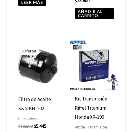
$
28.400
LEER MÁS
AÑADIR AL
CARRITO
El
El
precio
precio
¡Oferta!
original
actual
era:
es:
$10.890.
$5.445.
Kit Transmisión
Filtro de Aceite
Riffel Titanium
K&N KN-202
Honda XR-190
Black Week
$
10.890
$
5.445
Kit de Transmisión