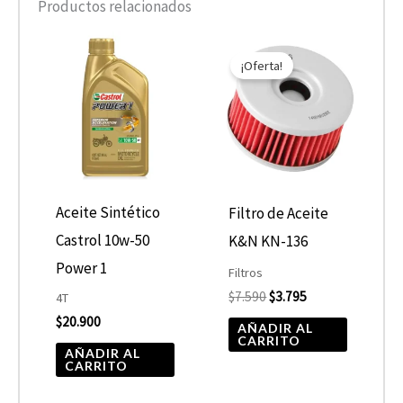
Productos relacionados
El
El
precio
precio
¡Oferta!
original
actual
era:
es:
$7.590.
$3.795.
Aceite Sintético
Filtro de Aceite
Castrol 10w-50
K&N KN-136
Power 1
Filtros
$
7.590
$
3.795
4T
$
20.900
AÑADIR AL
CARRITO
AÑADIR AL
CARRITO