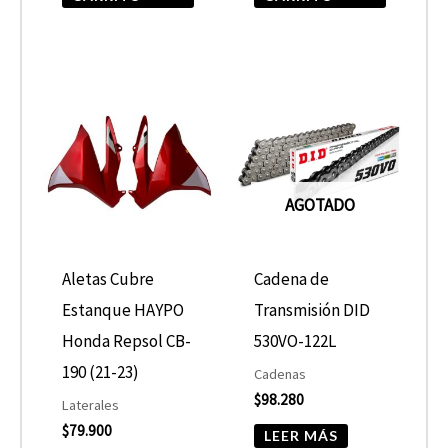
AGOTADO
Aletas Cubre
Cadena de
Estanque HAYPO
Transmisión DID
Honda Repsol CB-
530VO-122L
190 (21-23)
Cadenas
$
98.280
Laterales
$
79.900
LEER MÁS