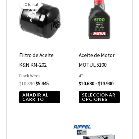
precio
precio
de
¡Oferta!
product
original
actual
precios:
era:
es:
desde
tiene
$10.890.
$5.445.
$10.680
hasta
múltiple
$13.900
variantes
Las
opcione
Filtro de Aceite
Aceite de Motor
se
K&N KN-202
MOTUL 5100
pueden
Black Week
4T
elegir
$
10.890
$
5.445
$
10.680
-
$
13.900
en
AÑADIR AL
SELECCIONAR
CARRITO
OPCIONES
la
página
de
product