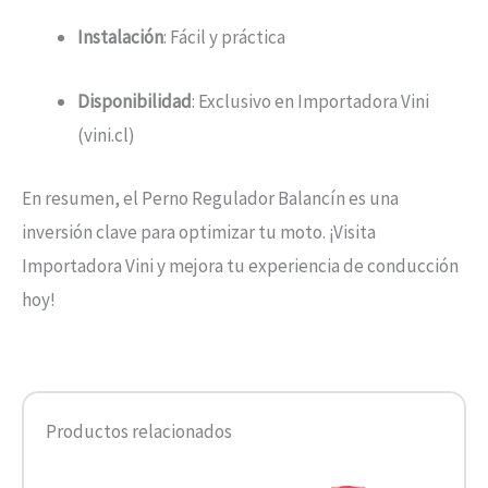
Instalación
: Fácil y práctica
Disponibilidad
: Exclusivo en Importadora Vini
(vini.cl)
En resumen, el Perno Regulador Balancín es una
inversión clave para optimizar tu moto. ¡Visita
Importadora Vini y mejora tu experiencia de conducción
hoy!
Productos relacionados
El
El
Rango
Este