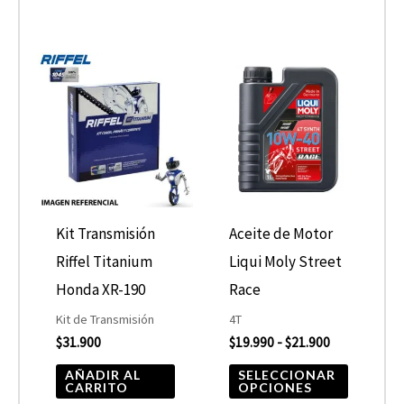
Rango
Este
de
product
precios:
desde
tiene
$19.990
hasta
múltiple
$21.900
variantes
Las
opcione
Kit Transmisión
Aceite de Motor
se
Riffel Titanium
Liqui Moly Street
pueden
Honda XR-190
Race
elegir
Kit de Transmisión
4T
$
31.900
$
19.990
-
$
21.900
en
la
AÑADIR AL
SELECCIONAR
CARRITO
OPCIONES
página