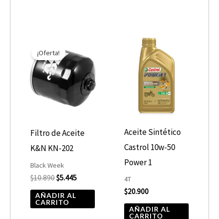
El
El
precio
precio
¡Oferta!
original
actual
era:
es:
$10.890.
$5.445.
Aceite Sintético
Filtro de Aceite
Castrol 10w-50
K&N KN-202
Power 1
Black Week
$
10.890
$
5.445
4T
$
20.900
AÑADIR AL
CARRITO
AÑADIR AL
CARRITO