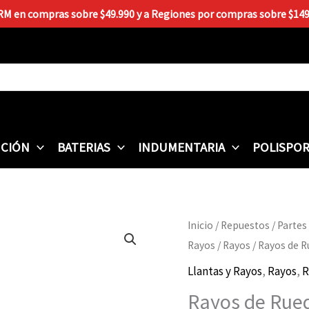
 RM en compras sobre $49.990 y a Regiones por compras sobre $149.9
CIÓN
BATERIAS
INDUMENTARIA
POLISPO
Rayos
Inicio
/
Repuestos
/
Partes
de
Rayos
/
Rayos
/ Rayos de 
Rueda
Llantas y Rayos
,
Rayos
,
R
Trasera
Rayos de Rued