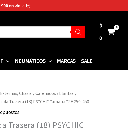
90 en vini.cl!
📦
$
0
RT
NEUMÁTICOS
MARCAS
SALE
 Externas, Chasis y Carenados
/
Llantas y
Rueda Trasera (18) PSYCHIC Yamaha YZF 250-450
epuestos
a Trasera (18) PSYCHIC