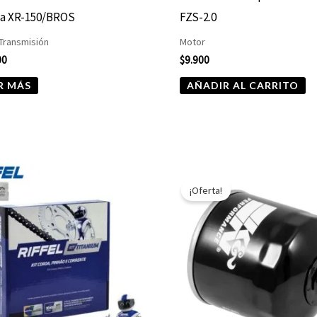
a XR-150/BROS
FZS-2.0
 Transmisión
Motor
00
$
9.900
R MÁS
AÑADIR AL CARRITO
El
El
precio
precio
¡Oferta!
original
actual
era:
es:
$10.890.
$5.445.