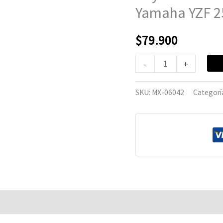
(18)
Yamaha YZF 2
PSYCHIC
Yamaha
$
79.900
YZF
250-
-
+
450
SKU:
MX-06042
Categorí
cantidad