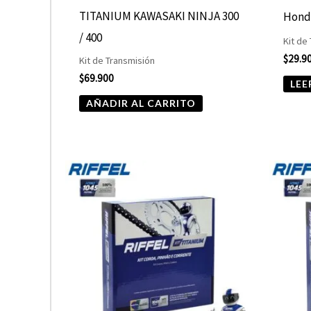
TITANIUM KAWASAKI NINJA 300
Hond
/ 400
Kit de
$
29.9
Kit de Transmisión
$
69.900
LEE
AÑADIR AL CARRITO