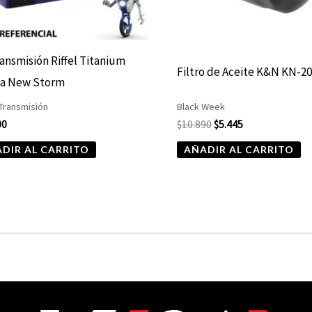
ransmisión Riffel Titanium
Filtro de Aceite K&N KN-2
a New Storm
 Transmisión
Black Week
00
$
10.890
$
5.445
DIR AL CARRITO
AÑADIR AL CARRITO