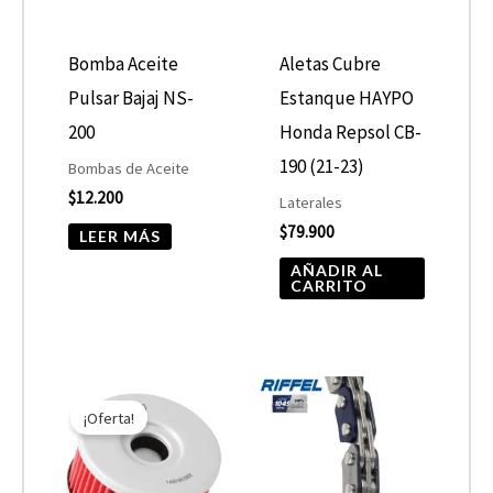
Bomba Aceite
Aletas Cubre
Pulsar Bajaj NS-
Estanque HAYPO
200
Honda Repsol CB-
190 (21-23)
Bombas de Aceite
$
12.200
Laterales
$
79.900
LEER MÁS
AÑADIR AL
CARRITO
El
El
precio
precio
¡Oferta!
original
actual
era:
es:
$7.590.
$3.795.