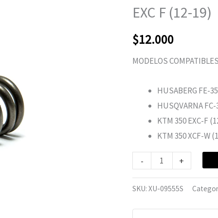
350-
EXC F (12-19)
EXC
F
$
12.000
(12-
MODELOS COMPATIBLES
19)
cantidad
HUSABERG FE-350
HUSQVARNA FC-35
KTM 350 EXC-F (1
KTM 350 XCF-W (1
-
+
SKU:
XU-09555S
Categor