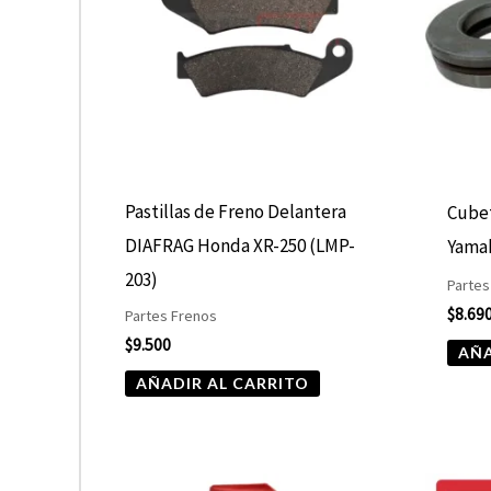
Pastillas de Freno Delantera
Cube
DIAFRAG Honda XR-250 (LMP-
Yama
203)
Partes
$
8.69
Partes Frenos
$
9.500
AÑA
AÑADIR AL CARRITO