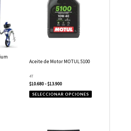
$13.900
variantes.
Las
opciones
se
pueden
elegir
nium
Aceite de Motor MOTUL 5100
en
la
4T
página
$
10.680
-
$
13.900
de
SELECCIONAR OPCIONES
producto