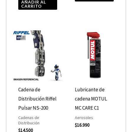
la
AÑADIR AL
CARRITO
página
de
product
Cadena de
Lubricante de
Distribución Riffel
cadena MOTUL
Pulsar NS-200
MC CARE C1
Cadenas de
Aerosoles
Distribución
$
16.990
$
14.500