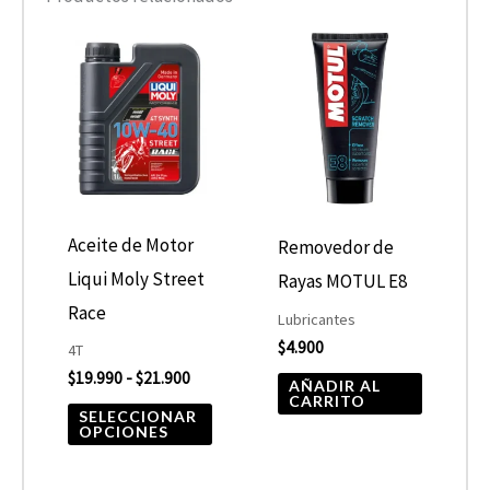
Rango
Este
de
producto
precios:
desde
tiene
$19.990
hasta
múltiples
$21.900
variantes.
Las
opciones
Aceite de Motor
Removedor de
se
Liqui Moly Street
Rayas MOTUL E8
pueden
Race
Lubricantes
elegir
$
4.900
4T
$
19.990
-
$
21.900
en
AÑADIR AL
CARRITO
la
SELECCIONAR
OPCIONES
página
de