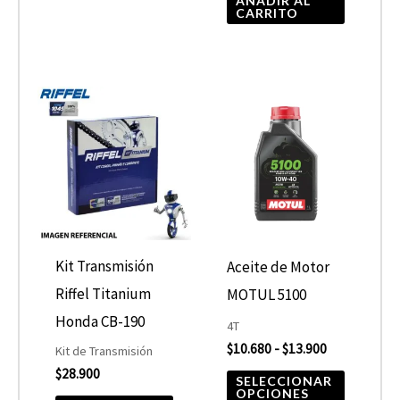
AÑADIR AL
CARRITO
Rango
Este
de
product
precios:
desde
tiene
$10.680
hasta
múltiple
$13.900
variantes
Las
opcione
Kit Transmisión
Aceite de Motor
se
Riffel Titanium
MOTUL 5100
pueden
Honda CB-190
4T
elegir
$
10.680
-
$
13.900
Kit de Transmisión
$
28.900
en
SELECCIONAR
OPCIONES