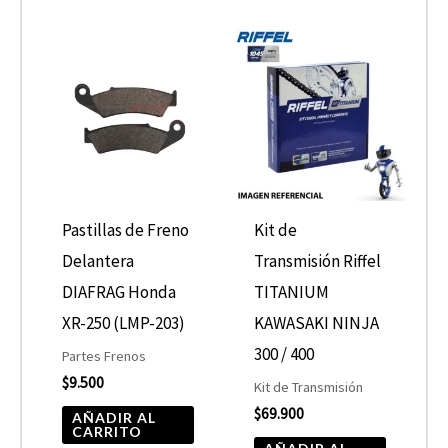
producto
Pastillas de Freno
Kit de
Delantera
Transmisión Riffel
DIAFRAG Honda
TITANIUM
XR-250 (LMP-203)
KAWASAKI NINJA
300 / 400
Partes Frenos
$
9.500
Kit de Transmisión
$
69.900
AÑADIR AL
CARRITO