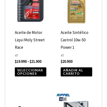
desde
tiene
$19.990
hasta
múltiples
$21.900
variantes.
Las
opciones
Aceite de Motor
Aceite Sintético
se
Liqui Moly Street
Castrol 10w-50
pueden
Race
Power 1
elegir
4T
4T
$
19.990
-
$
21.900
$
20.900
en
la
SELECCIONAR
AÑADIR AL
OPCIONES
CARRITO
página
de
producto