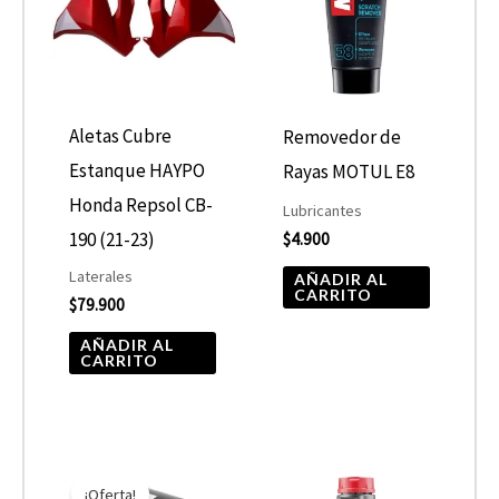
Aletas Cubre
Removedor de
Estanque HAYPO
Rayas MOTUL E8
Honda Repsol CB-
Lubricantes
190 (21-23)
$
4.900
Laterales
AÑADIR AL
CARRITO
$
79.900
AÑADIR AL
CARRITO
El
El
Rango
Este
precio
precio
de
¡Oferta!