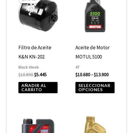
product
original
actual
precios:
era:
es:
desde
tiene
$10.890.
$5.445.
$10.680
hasta
múltiple
$13.900
variantes
Las
opcione
Filtro de Aceite
Aceite de Motor
se
K&N KN-202
MOTUL 5100
pueden
Black Week
4T
elegir
$
10.890
$
5.445
$
10.680
-
$
13.900
en
AÑADIR AL
SELECCIONAR
CARRITO
OPCIONES
la
página
de
Rango
Este
product
de
producto
precios: