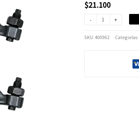
CBF-
$
21.100
150
-
+
cantidad
SKU:
400962
Categorías