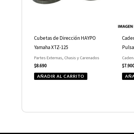
Cubetas de Dirección HAYPO
Caden
Yamaha XTZ-125
Pulsa
Partes Externas, Chasis y Carenados
Cadena
$
8.690
$
7.90
AÑADIR AL CARRITO
AÑA