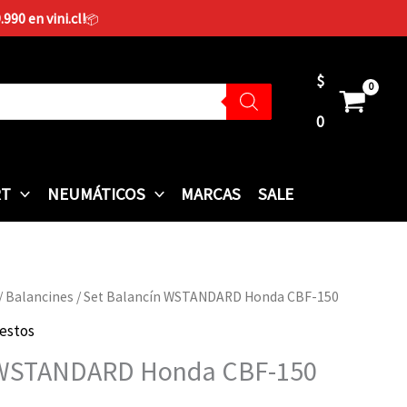
90 en vini.cl!
📦
$
0
RT
NEUMÁTICOS
MARCAS
SALE
/
Balancines
/ Set Balancín WSTANDARD Honda CBF-150
estos
 WSTANDARD Honda CBF-150