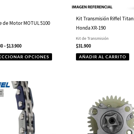
pueden
elegir
Kit Transmisión Riffel Tita
te de Motor MOTUL 5100
en
Honda XR-190
la
Kit de Transmisión
página
80
-
$
13.900
$
31.900
de
ECCIONAR OPCIONES
AÑADIR AL CARRITO
producto