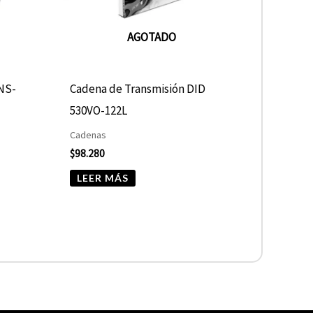
AGOTADO
 NS-
Cadena de Transmisión DID
530VO-122L
Cadenas
$
98.280
LEER MÁS