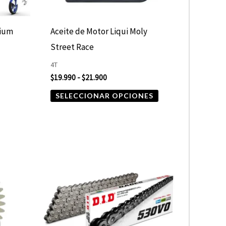
pueden
elegir
nium
Aceite de Motor Liqui Moly
en
Street Race
la
4T
página
$
19.990
-
$
21.900
de
SELECCIONAR OPCIONES
producto