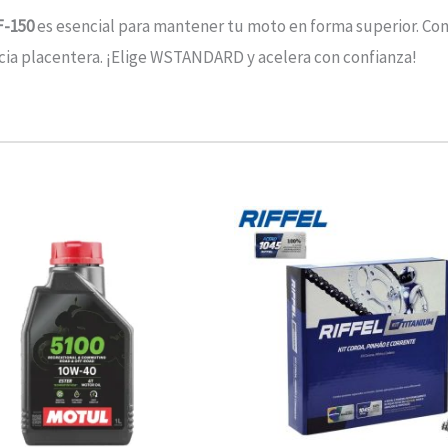
F-150
es esencial para mantener tu moto en forma superior. Co
ncia placentera. ¡Elige WSTANDARD y acelera con confianza!
Rango
Este
de
producto
precios:
desde
tiene
$10.680
hasta
múltiples
$13.900
variantes.
Las
opciones
se