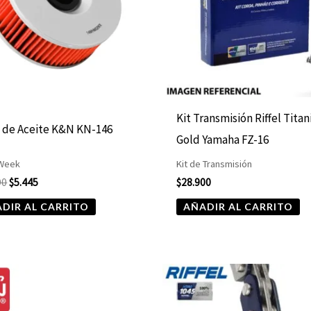
Kit Transmisión Riffel Tita
o de Aceite K&N KN-146
Gold Yamaha FZ-16
 Week
Kit de Transmisión
90
$
5.445
$
28.900
DIR AL CARRITO
AÑADIR AL CARRITO