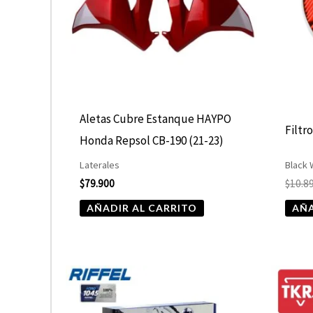
Aletas Cubre Estanque HAYPO
Filtr
Honda Repsol CB-190 (21-23)
Laterales
Black
$
79.900
$
10.8
AÑADIR AL CARRITO
AÑA