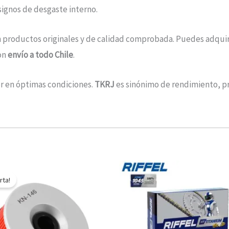
ignos de desgaste interno.
 productos originales y de calidad comprobada. Puedes adquiri
on
envío a todo Chile
.
or en óptimas condiciones.
TKRJ
es sinónimo de rendimiento, pr
El
El
precio
precio
rta!
original
actual
era:
es:
$10.890.
$5.445.