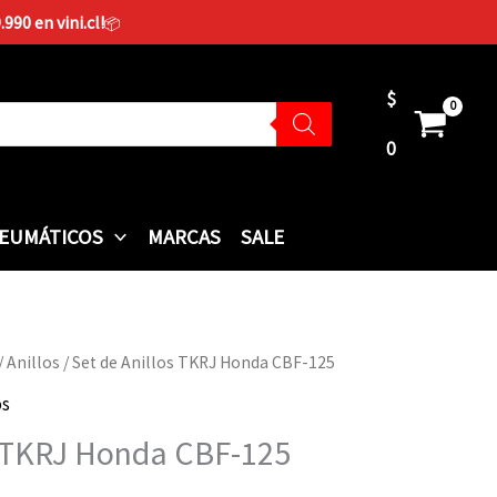
90 en vini.cl!
📦
$
0
EUMÁTICOS
MARCAS
SALE
/
Anillos
/ Set de Anillos TKRJ Honda CBF-125
os
s TKRJ Honda CBF-125