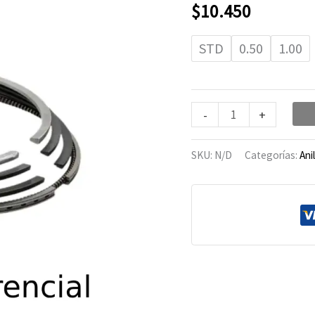
Honda
$
10.450
CBF-
125
STD
0.50
1.00
cantidad
-
+
SKU:
N/D
Categorías:
Ani