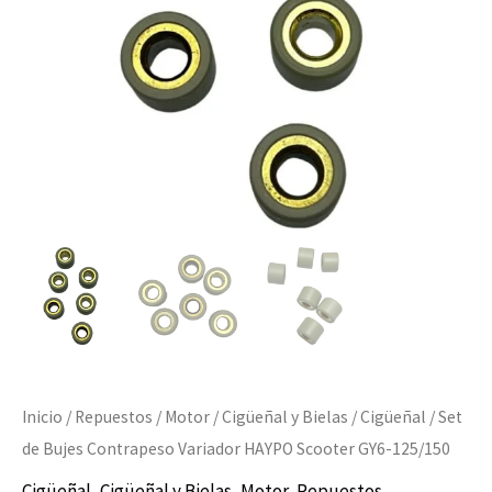
Scooter
GY6-
125/150
cantidad
Inicio
/
Repuestos
/
Motor
/
Cigüeñal y Bielas
/
Cigüeñal
/ Set
de Bujes Contrapeso Variador HAYPO Scooter GY6-125/150
Cigüeñal
,
Cigüeñal y Bielas
,
Motor
,
Repuestos