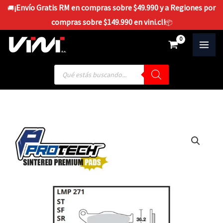
Ir
¡Envío Gratis RM en compras sobre $49.990 y a Regiones por
🚚
al
compras sobre $149.990 en vini.cl!
📦
contenido
$
0
Búsqueda
de
productos
SINTERIZADA
FZ-
16/NS-
200
(
DELANTERA