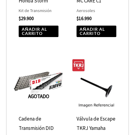
Honda Storm
MC CARE C1
Kit de Transmisión
Aerosoles
$
29.900
$
16.990
AÑADIR AL
AÑADIR AL
CARRITO
CARRITO
AGOTADO
Cadena de
Válvula de Escape
Transmisión DID
TKRJ Yamaha