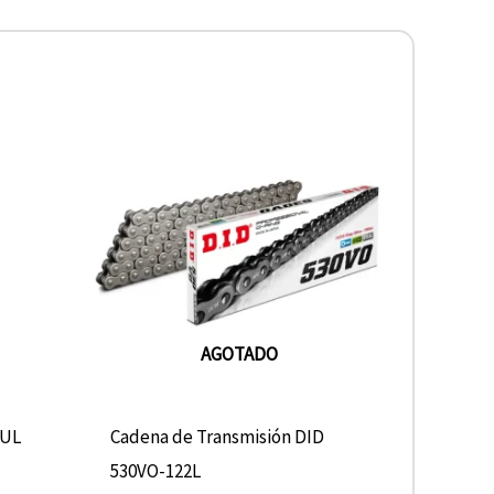
AGOTADO
TUL
Cadena de Transmisión DID
530VO-122L