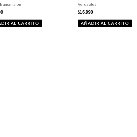
 Transmisión
Aerosoles
00
$
16.990
DIR AL CARRITO
AÑADIR AL CARRITO
Rango
Este
de
producto
precios:
desde
tiene
$10.680
hasta
múltiples
$13.900
variantes.
Las
opciones
se
pueden