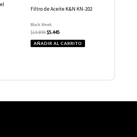
fel
Filtro de Aceite K&N KN-202
Black Week
$
10.890
$
5.445
AÑADIR AL CARRITO