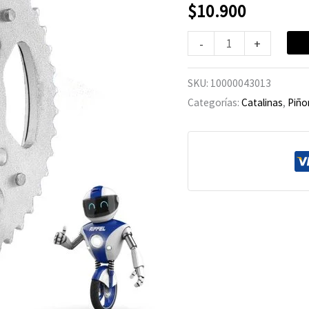
125
$
10.900
39T
-
+
cantidad
SKU:
10000043013
Categorías:
Catalinas
,
Piño