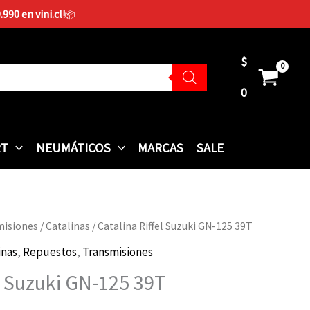
90 en vini.cl!
📦
$
0
RT
NEUMÁTICOS
MARCAS
SALE
misiones
/
Catalinas
/ Catalina Riffel Suzuki GN-125 39T
inas
,
Repuestos
,
Transmisiones
el Suzuki GN-125 39T