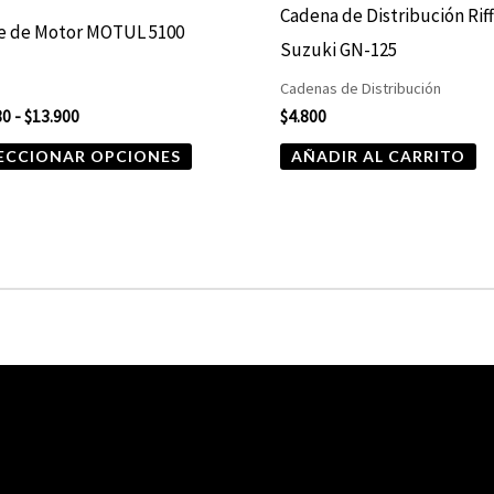
elegir
Cadena de Distribución Rif
te de Motor MOTUL 5100
en
Suzuki GN-125
la
Cadenas de Distribución
página
80
-
$
13.900
$
4.800
de
ECCIONAR OPCIONES
AÑADIR AL CARRITO
producto