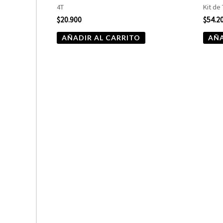
4T
Kit de
$
20.900
$
54.2
AÑADIR AL CARRITO
AÑA