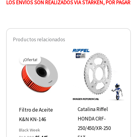
LOS ENVÍOS SON REALIZADOS VIA STARKEN, POR PAGAR
Productos relacionados
El
El
precio
precio
¡Oferta!
original
actual
era:
es:
$10.890.
$5.445.
Catalina Riffel
Filtro de Aceite
HONDA CRF-
K&N KN-146
250/450/XR-250
Black Week