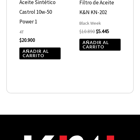
Aceite Sintético
Filtro de Aceite
Castrol 10w-50
K&N KN-202
Power 1
Black Week
$
10.890
$
5.445
4T
$
20.900
AÑADIR AL
CARRITO
AÑADIR AL
CARRITO