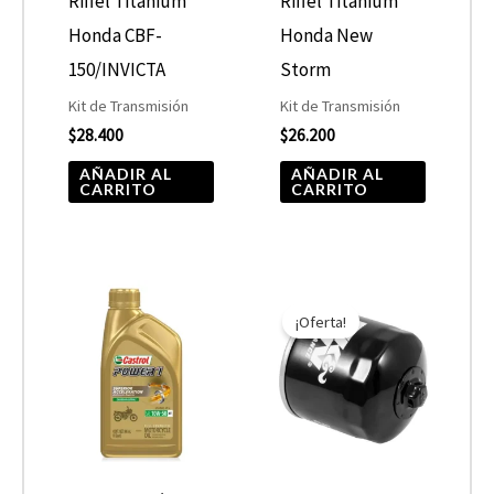
Riffel Titanium
Riffel Titanium
Honda CBF-
Honda New
150/INVICTA
Storm
Kit de Transmisión
Kit de Transmisión
$
28.400
$
26.200
AÑADIR AL
AÑADIR AL
CARRITO
CARRITO
El
El
precio
precio
¡Oferta!
original
actual
era:
es:
$10.890.
$5.445.