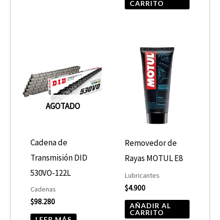
CARRITO
AGOTADO
Cadena de
Removedor de
Transmisión DID
Rayas MOTUL E8
530VO-122L
Lubricantes
$
4.900
Cadenas
$
98.280
AÑADIR AL
CARRITO
LEER MÁS