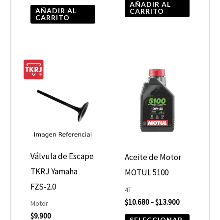
AÑADIR AL
AÑADIR AL
CARRITO
CARRITO
Rango
Este
de
product
precios:
desde
tiene
$10.680
hasta
múltiple
$13.900
variantes
Las
opcione
Válvula de Escape
Aceite de Motor
se
TKRJ Yamaha
MOTUL 5100
pueden
FZS-2.0
4T
elegir
$
10.680
-
$
13.900
Motor
$
9.900
en
SELECCIONAR