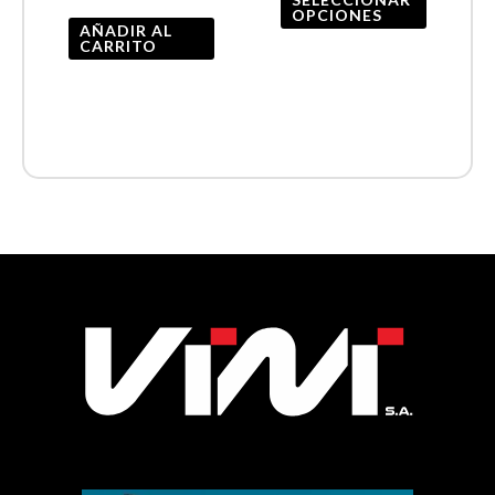
OPCIONES
la
AÑADIR AL
CARRITO
página
de
product