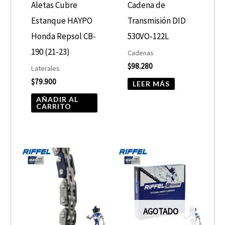
Aletas Cubre
Cadena de
Estanque HAYPO
Transmisión DID
Honda Repsol CB-
530VO-122L
190 (21-23)
Cadenas
$
98.280
Laterales
$
79.900
LEER MÁS
AÑADIR AL
CARRITO
AGOTADO