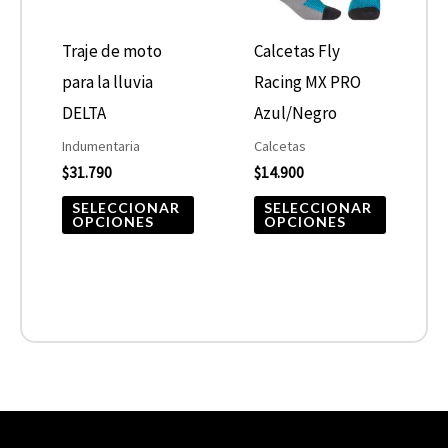
Las
Las
opciones
opcione
Traje de moto
Calcetas Fly
se
se
para la lluvia
Racing MX PRO
pueden
pueden
DELTA
Azul/Negro
elegir
elegir
Indumentaria
Calcetas
$
31.790
$
14.900
en
en
la
la
SELECCIONAR
SELECCIONAR
OPCIONES
OPCIONES
página
página
de
de
producto
product