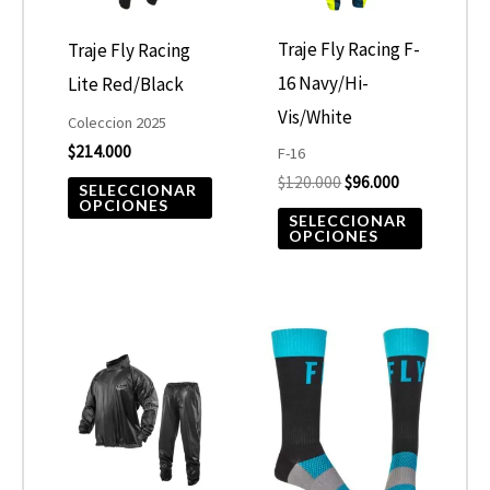
Las
Las
opciones
opcione
Traje Fly Racing F-
Traje Fly Racing
se
se
16 Navy/Hi-
Lite Red/Black
pueden
pueden
Vis/White
Coleccion 2025
elegir
elegir
$
214.000
F-16
$
120.000
$
96.000
en
en
SELECCIONAR
OPCIONES
la
la
SELECCIONAR
OPCIONES
página
página
de
de
producto
product
Este
Este
producto
product
tiene
tiene
múltiples
múltiple
variantes.
variantes