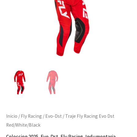
cantidad
Inicio
/
Fly Racing
/
Evo-Dst
/ Traje Fly Racing Evo Dst
Red/White/Black
Coleccion 2025
,
Evo-Dst
,
Fly Racing
,
Indumentaria
,