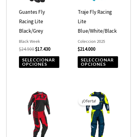
Las
Las
opciones
opcione
Guantes Fly
Traje Fly Racing
se
se
Racing Lite
Lite
pueden
pueden
Black/Grey
Blue/White/Black
elegir
elegir
Black Week
Coleccion 2025
$
24.900
$
17.430
$
214.000
en
en
la
la
SELECCIONAR
SELECCIONAR
OPCIONES
OPCIONES
página
página
de
de
producto
product
El
El
Este
Este
precio
precio
¡Oferta!
producto
product
original
actual
era:
es:
tiene
tiene
$120.000.
$96.000.
múltiples
múltiple
variantes.
variantes