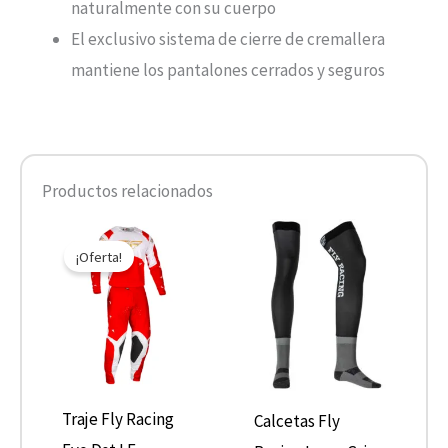
naturalmente con su cuerpo
El exclusivo sistema de cierre de cremallera
mantiene los pantalones cerrados y seguros
Productos relacionados
El
El
Este
Este
precio
precio
¡Oferta!
producto
product
original
actual
era:
es:
tiene
tiene
$249.000.
$199.200.
múltiples
múltiple
variantes.
variantes
Las
Las
opciones
opcione
Traje Fly Racing
Calcetas Fly