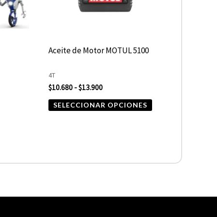
se
pueden
elegir
-
Aceite de Motor MOTUL 5100
en
la
4T
página
$
10.680
-
$
13.900
de
SELECCIONAR OPCIONES
producto