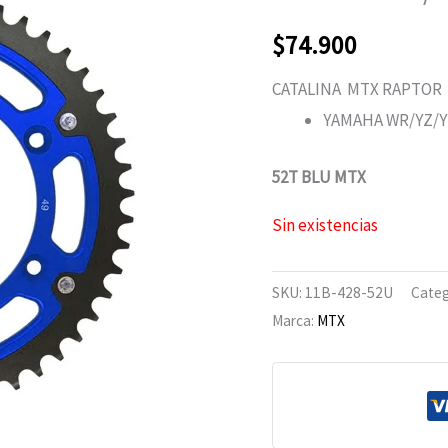
$
74.900
CATALINA MTX RAPTOR
YAMAHA WR/YZ/YZ
52T BLU MTX
Sin existencias
SKU:
11B-428-52U
Categ
Marca:
MTX