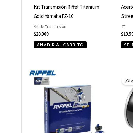
Kit Transmisión Riffel Titanium
Aceit
Gold Yamaha FZ-16
Stree
Kit de Transmisión
4T
$
28.900
$
19.9
AÑADIR AL CARRITO
SEL
¡Ofe