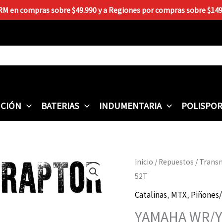
 RM en compras sobre $49.990 y a Regiones por compras sobre $149.9
CIÓN
BATERIAS
INDUMENTARIA
POLISPO
Inicio
/
Repuestos
/
Trans
52T
Catalinas
,
MTX
,
Piñones/
YAMAHA WR/YZ