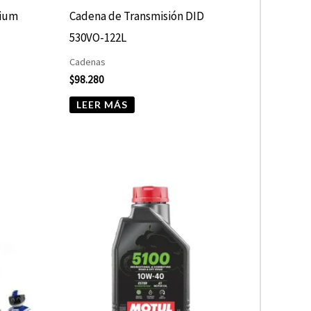
nium
Cadena de Transmisión DID
530VO-122L
Cadenas
$
98.280
LEER MÁS
Rango
Este
de
producto
precios:
desde
tiene
$10.680
hasta
múltiples
$13.900
variantes.
Las
opciones