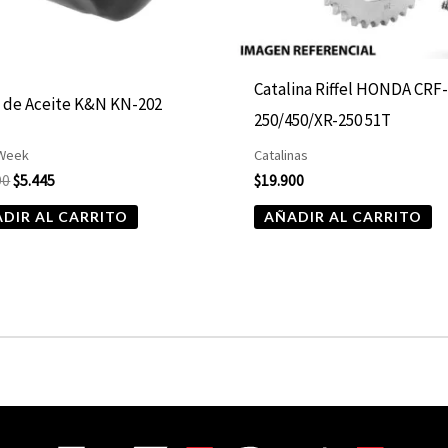
Catalina Riffel HONDA CRF
o de Aceite K&N KN-202
250/450/XR-250 51T
 Week
Catalinas
90
$
5.445
$
19.900
DIR AL CARRITO
AÑADIR AL CARRITO