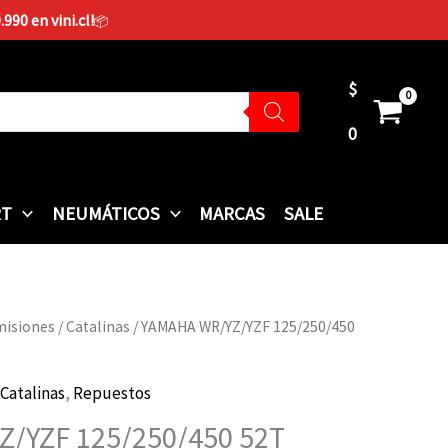
90 en vini.cl!
📦
$
0
RT
NEUMÁTICOS
MARCAS
SALE
misiones
/
Catalinas
/ YAMAHA WR/YZ/YZF 125/250/450
Catalinas
,
Repuestos
/YZF 125/250/450 52T