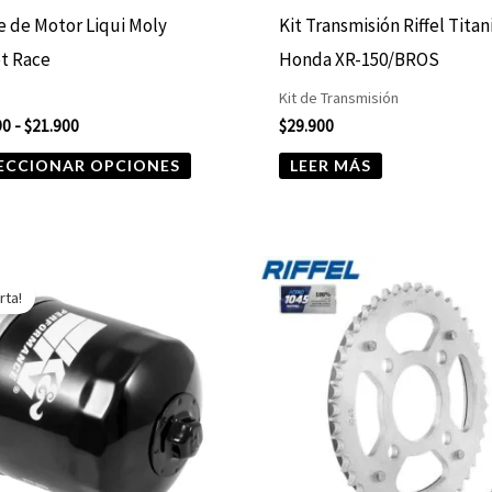
elegir
e de Motor Liqui Moly
Kit Transmisión Riffel Tita
en
t Race
Honda XR-150/BROS
la
Kit de Transmisión
página
90
-
$
21.900
$
29.900
de
ECCIONAR OPCIONES
LEER MÁS
producto
El
El
precio
precio
rta!
original
actual
era:
es:
$10.890.
$5.445.