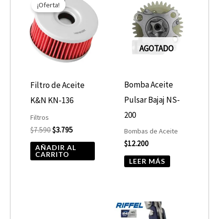
¡Oferta!
original
actual
era:
es:
$7.590.
$3.795.
AGOTADO
Bomba Aceite
Filtro de Aceite
Pulsar Bajaj NS-
K&N KN-136
200
Filtros
$
7.590
$
3.795
Bombas de Aceite
$
12.200
AÑADIR AL
CARRITO
LEER MÁS