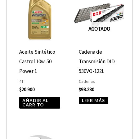
AGOTADO
Aceite Sintético
Cadena de
Castrol 10w-50
Transmisión DID
Power 1
530VO-122L
4T
Cadenas
$
20.900
$
98.280
AÑADIR AL
LEER MÁS
CARRITO
El
El
precio
precio