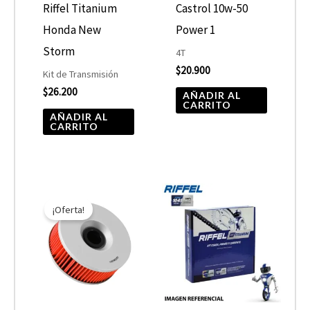
Riffel Titanium
Castrol 10w-50
Honda New
Power 1
Storm
4T
$
20.900
Kit de Transmisión
$
26.200
AÑADIR AL
CARRITO
AÑADIR AL
CARRITO
El
El
precio
precio
¡Oferta!
original
actual
era:
es:
$10.890.
$5.445.