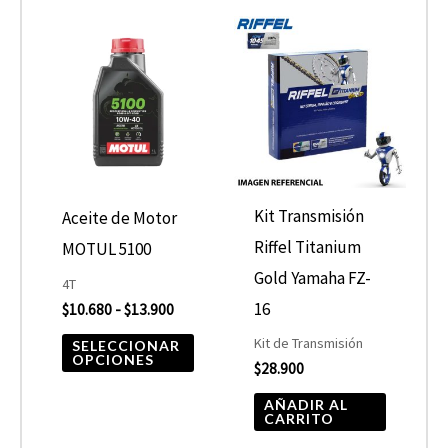
Rango
Este
de
producto
precios:
desde
tiene
$10.680
hasta
múltiples
$13.900
variantes.
Las
opciones
Kit Transmisión
Aceite de Motor
se
Riffel Titanium
MOTUL 5100
pueden
Gold Yamaha FZ-
4T
elegir
16
$
10.680
-
$
13.900
en
Kit de Transmisión
SELECCIONAR
OPCIONES
$
28.900
la
página
AÑADIR AL
CARRITO
de