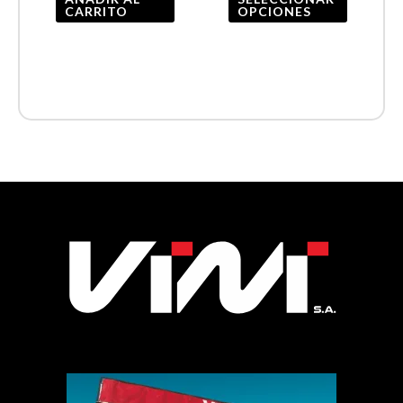
CARRITO
OPCIONES
página
de
product