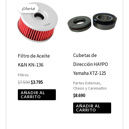
El
El
precio
precio
¡Oferta!
original
actual
era:
es:
$7.590.
$3.795.
Cubetas de
Filtro de Aceite
Dirección HAYPO
K&N KN-136
Yamaha XTZ-125
Filtros
$
7.590
$
3.795
Partes Externas,
Chasis y Carenados
AÑADIR AL
$
8.690
CARRITO
AÑADIR AL
CARRITO