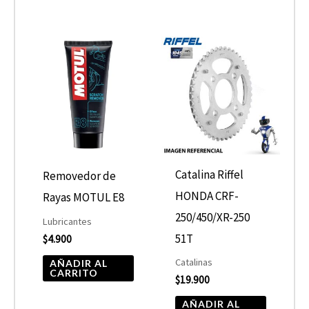
producto
Catalina Riffel
Removedor de
HONDA CRF-
Rayas MOTUL E8
250/450/XR-250
Lubricantes
51T
$
4.900
Catalinas
AÑADIR AL
CARRITO
$
19.900
AÑADIR AL