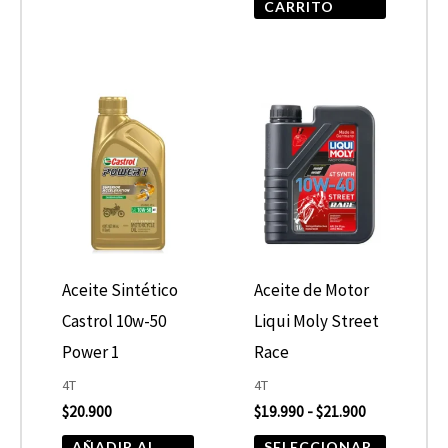
CARRITO
Rango
Este
de
product
precios:
desde
tiene
$19.990
hasta
múltiple
$21.900
variantes
Las
opcione
Aceite Sintético
Aceite de Motor
se
Castrol 10w-50
Liqui Moly Street
pueden
Power 1
Race
elegir
4T
4T
$
20.900
$
19.990
-
$
21.900
en
la
AÑADIR AL
SELECCIONAR