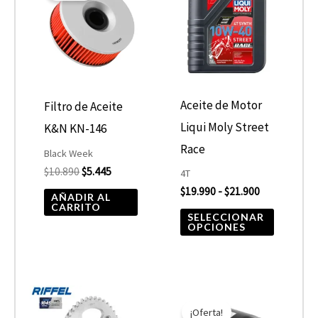
era:
es:
desde
tiene
$10.890.
$5.445.
$19.990
hasta
múltiple
$21.900
variantes
Las
opcione
Aceite de Motor
Filtro de Aceite
se
Liqui Moly Street
K&N KN-146
pueden
Race
Black Week
elegir
$
10.890
$
5.445
4T
$
19.990
-
$
21.900
en
AÑADIR AL
CARRITO
la
SELECCIONAR
OPCIONES
página
de
product
El
El
precio
precio
¡Oferta!