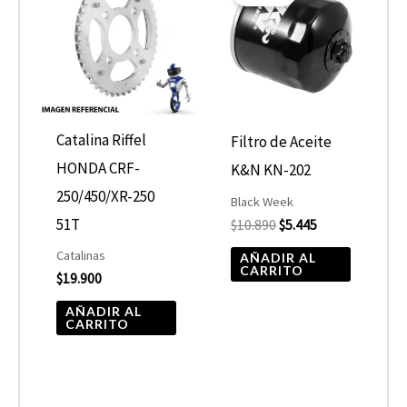
original
actual
era:
es:
$10.890.
$5.445.
Catalina Riffel
Filtro de Aceite
HONDA CRF-
K&N KN-202
250/450/XR-250
Black Week
51T
$
10.890
$
5.445
Catalinas
AÑADIR AL
CARRITO
$
19.900
AÑADIR AL
CARRITO
Rango