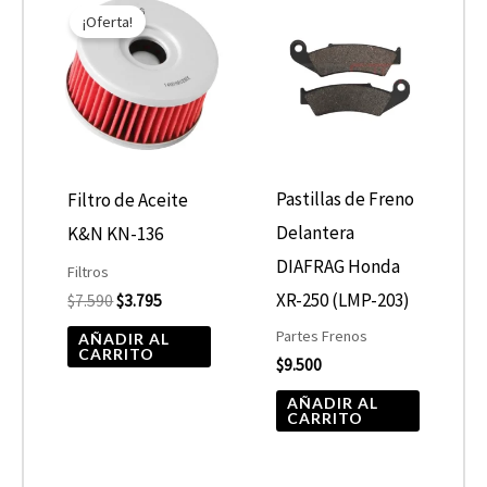
precio
precio
¡Oferta!
original
actual
era:
es:
$7.590.
$3.795.
Pastillas de Freno
Filtro de Aceite
Delantera
K&N KN-136
DIAFRAG Honda
Filtros
XR-250 (LMP-203)
$
7.590
$
3.795
Partes Frenos
AÑADIR AL
CARRITO
$
9.500
AÑADIR AL
CARRITO