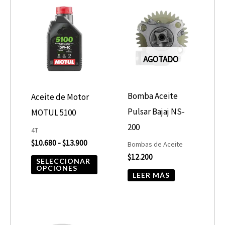
Este
de
producto
precios:
desde
tiene
$10.680
hasta
múltiples
$13.900
AGOTADO
variantes.
Las
opciones
Bomba Aceite
Aceite de Motor
se
Pulsar Bajaj NS-
MOTUL 5100
pueden
200
4T
elegir
$
10.680
-
$
13.900
Bombas de Aceite
$
12.200
en
SELECCIONAR
OPCIONES
la
LEER MÁS
página
de
producto
El
El