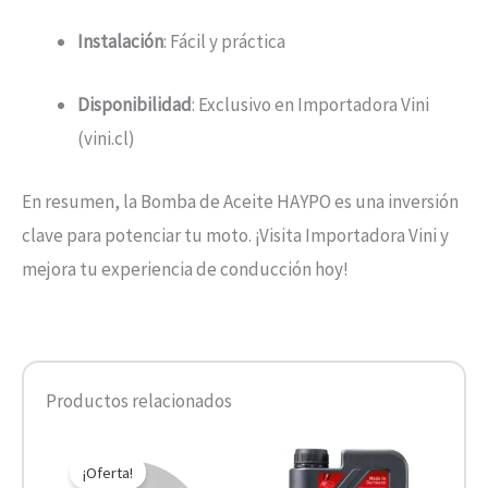
Instalación
: Fácil y práctica
Disponibilidad
: Exclusivo en Importadora Vini
(vini.cl)
En resumen, la Bomba de Aceite HAYPO es una inversión
clave para potenciar tu moto. ¡Visita Importadora Vini y
mejora tu experiencia de conducción hoy!
Productos relacionados
El
El
Rango
Este
precio
precio
de
¡Oferta!
product
original
actual
precios: