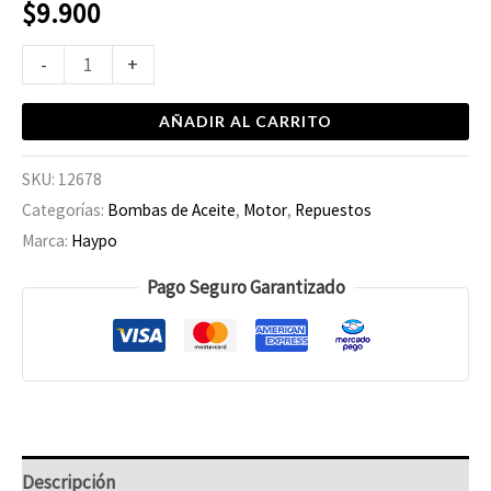
$
9.900
-
+
AÑADIR AL CARRITO
SKU:
12678
Categorías:
Bombas de Aceite
,
Motor
,
Repuestos
Marca:
Haypo
Pago Seguro Garantizado
Descripción