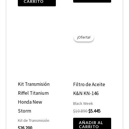
CARRITO
El
El
precio
precio
¡Oferta!
¡Oferta!
original
actual
era:
es:
$10.890.
$5.445.
Kit Transmisión
Filtro de Aceite
Riffel Titanium
K&N KN-146
Honda New
Black Week
Storm
$
10.890
$
5.445
Kit de Transmisión
AÑADIR AL
CARRITO
$
26.200