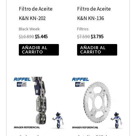
Filtro de Aceite
Filtro de Aceite
K&N KN-202
K&N KN-136
Black Week
Filtros
$
10.890
$
5.445
$
7.590
$
3.795
AÑADIR AL
AÑADIR AL
CARRITO
CARRITO