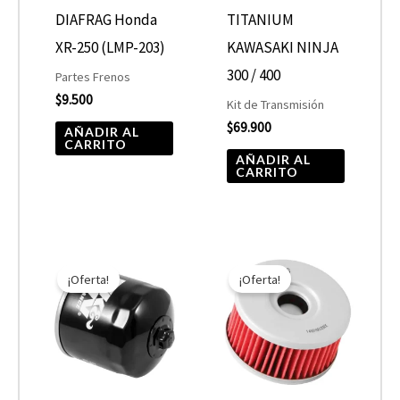
DIAFRAG Honda
TITANIUM
XR-250 (LMP-203)
KAWASAKI NINJA
300 / 400
Partes Frenos
$
9.500
Kit de Transmisión
$
69.900
AÑADIR AL
CARRITO
AÑADIR AL
CARRITO
El
El
El
El
precio
precio
precio
precio
¡Oferta!
¡Oferta!
original
actual
original
actual
era:
es:
era:
es:
$10.890.
$5.445.
$7.590.
$3.795.