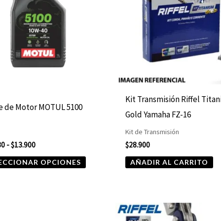
hasta
múltiples
$13.900
variantes.
Las
opciones
se
pueden
elegir
Kit Transmisión Riffel Tita
te de Motor MOTUL 5100
en
Gold Yamaha FZ-16
la
Kit de Transmisión
página
80
-
$
13.900
$
28.900
de
ECCIONAR OPCIONES
AÑADIR AL CARRITO
producto