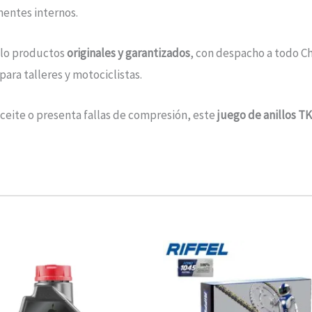
entes internos.
olo productos
originales y garantizados
, con despacho a todo Ch
ara talleres y motociclistas.
ceite o presenta fallas de compresión, este
juego de anillos T
Rango
Este
de
producto
precios:
desde
tiene
$10.680