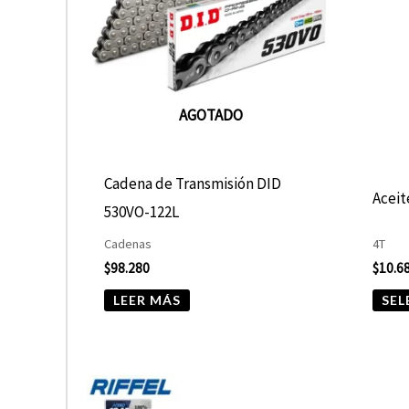
AGOTADO
Cadena de Transmisión DID
Acei
530VO-122L
Cadenas
4T
$
98.280
$
10.6
LEER MÁS
SEL