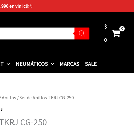
90 en vini.cl!
📦
$
0
RT
NEUMÁTICOS
MARCAS
SALE
/
Anillos
/ Set de Anillos TKRJ CG-250
os
s TKRJ CG-250