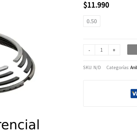
CG-
$
11.990
250
cantidad
0.50
-
+
SKU:
N/D
Categorías:
Ani