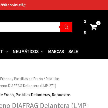
90 en vini.cl!
📦
$
0
RT
NEUMÁTICOS
MARCAS
SALE
 Frenos
/
Pastillas de Freno
/
Pastillas
 Freno DIAFRAG Delantera (LMP-271)
 de Freno
,
Pastillas Delanteras
,
Repuestos
Freno DIAFRAG Delantera (LMP-