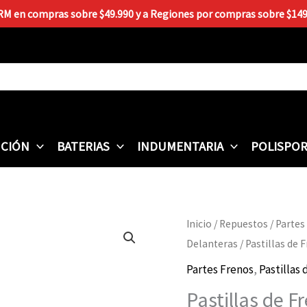
 RM en compras sobre $49.990 y a Regiones por compras sobre $149.9
CIÓN
BATERIAS
INDUMENTARIA
POLISPO
Pastillas
Inicio
/
Repuestos
/
Partes
de
Delanteras
/ Pastillas de
Freno
Partes Frenos
,
Pastillas
DIAFRAG
Pastillas de 