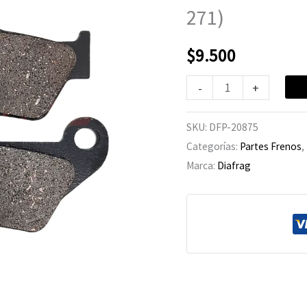
Delantera
271)
(LMP-
271)
$
9.500
cantidad
-
+
SKU:
DFP-20875
Categorías:
Partes Frenos
,
Marca:
Diafrag