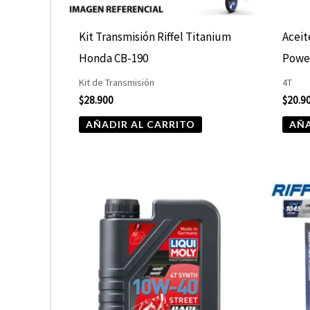
Kit Transmisión Riffel Titanium
Aceit
Honda CB-190
Powe
Kit de Transmisión
4T
$
28.900
$
20.9
AÑADIR AL CARRITO
AÑA
Rango
Este
de
producto
precios:
desde
tiene
$19.990
hasta
múltiples
$21.900
variantes.
Las