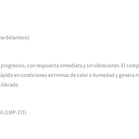
ma delantero)
y progresivo, con respuesta inmediata y sin vibraciones. El com
rápido en condiciones extremas de calor o humedad y genera má
ilibrado.
AG (LMP-271)