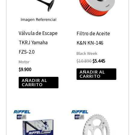
Válvula de Escape
Filtro de Aceite
TKRJ Yamaha
K&N KN-146
FZS-2.0
Black Week
$
10.890
$
5.445
Motor
$
9.900
AÑADIR AL
CARRITO
AÑADIR AL
CARRITO