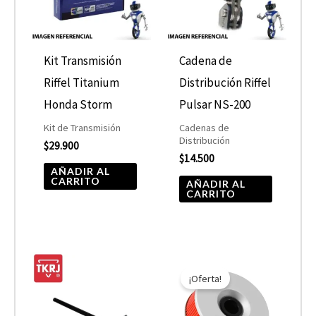
Kit Transmisión
Cadena de
Riffel Titanium
Distribución Riffel
Honda Storm
Pulsar NS-200
Kit de Transmisión
Cadenas de
Distribución
$
29.900
$
14.500
AÑADIR AL
CARRITO
AÑADIR AL
CARRITO
El
El
precio
precio
¡Oferta!
original
actual
era:
es:
$10.890.
$5.445.