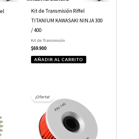
Kit de Transmisión Riffel
fel
TITANIUM KAWASAKI NINJA 300
/ 400
Kit de Transmisión
$
69.900
AÑADIR AL CARRITO
El
El
precio
precio
¡Oferta!
original
actual
era:
es:
$10.890.
$5.445.