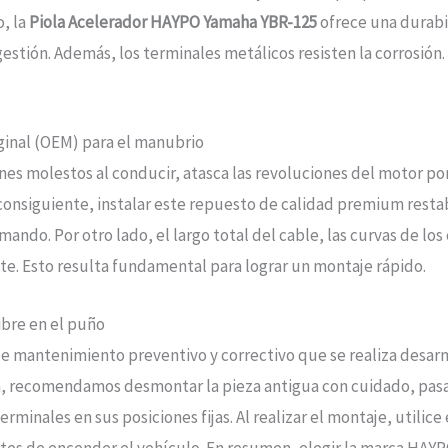
o, la
Piola Acelerador HAYPO Yamaha YBR-125
ofrece una durabil
estión. Además, los terminales metálicos resisten la corrosión
iginal (OEM) para el manubrio
nes molestos al conducir, atasca las revoluciones del motor po
consiguiente, instalar este repuesto de calidad premium restab
mando. Por otro lado, el largo total del cable, las curvas de lo
te. Esto resulta fundamental para lograr un montaje rápido.
ibre en el puño
e de mantenimiento preventivo y correctivo que se realiza des
n, recomendamos desmontar la pieza antigua con cuidado, pasar
erminales en sus posiciones fijas. Al realizar el montaje, utilice 