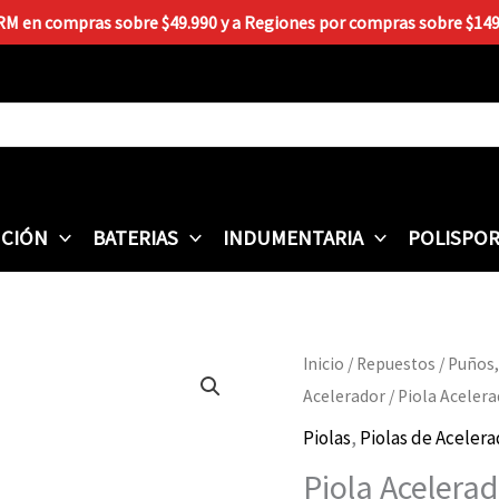
 RM en compras sobre $49.990 y a Regiones por compras sobre $149.9
CIÓN
BATERIAS
INDUMENTARIA
POLISPO
Piola
Inicio
/
Repuestos
/
Puños,
Acelerador
Acelerador
/ Piola Acele
HAYPO
Piolas
,
Piolas de Acelera
Yamaha
Piola Aceler