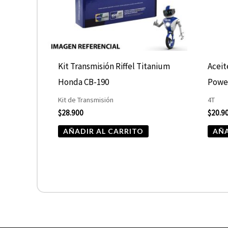
Kit Transmisión Riffel Titanium
Aceit
Honda CB-190
Powe
Kit de Transmisión
4T
$
28.900
$
20.9
AÑADIR AL CARRITO
AÑA