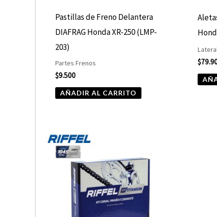
Pastillas de Freno Delantera
Alet
DIAFRAG Honda XR-250 (LMP-
Honda
203)
Latera
$
79.9
Partes Frenos
$
9.500
AÑA
AÑADIR AL CARRITO