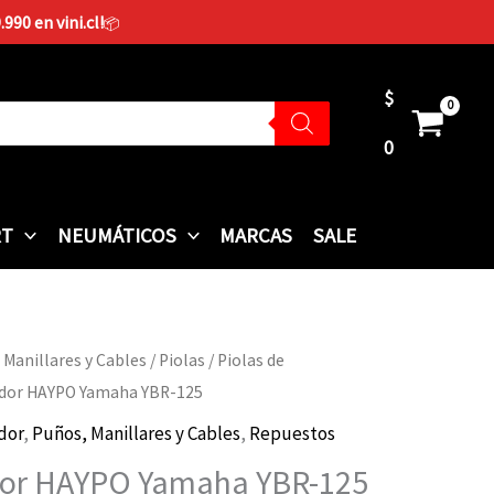
90 en vini.cl!
📦
$
0
RT
NEUMÁTICOS
MARCAS
SALE
 Manillares y Cables
/
Piolas
/
Piolas de
rador HAYPO Yamaha YBR-125
dor
,
Puños, Manillares y Cables
,
Repuestos
ador HAYPO Yamaha YBR-125