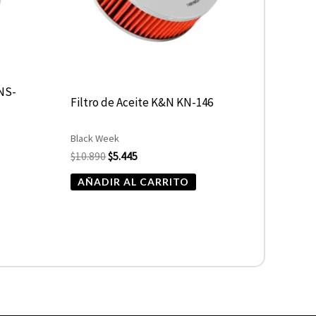
 NS-
Filtro de Aceite K&N KN-146
Black Week
$
10.890
$
5.445
AÑADIR AL CARRITO