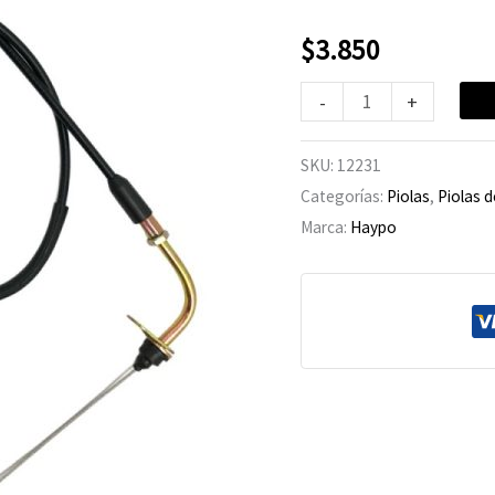
YBR-
125
$
3.850
cantidad
-
+
SKU:
12231
Categorías:
Piolas
,
Piolas d
Marca:
Haypo