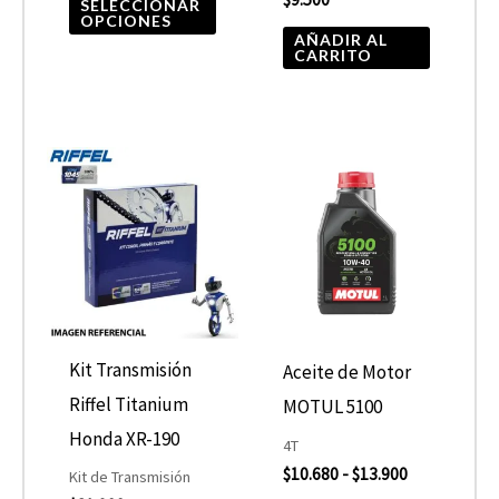
la
SELECCIONAR
OPCIONES
página
AÑADIR AL
CARRITO
de
producto
Rango
Este
de
product
precios:
desde
tiene
$10.680
hasta
múltiple
$13.900
variantes
Las
opcione
Kit Transmisión
Aceite de Motor
se
Riffel Titanium
MOTUL 5100
pueden
Honda XR-190
4T
elegir
$
10.680
-
$
13.900
Kit de Transmisión