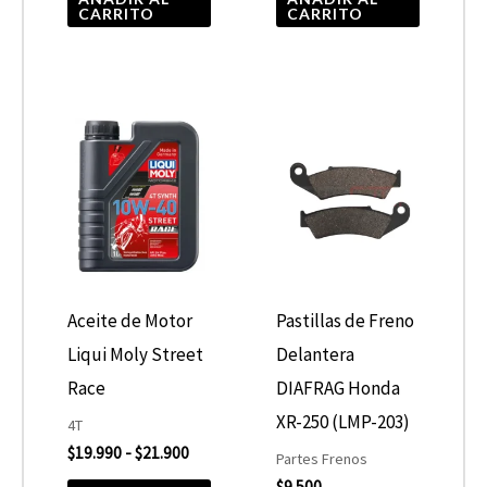
CARRITO
CARRITO
Rango
Este
de
producto
precios:
desde
tiene
$19.990
hasta
múltiples
$21.900
variantes.
Las
opciones
Aceite de Motor
Pastillas de Freno
se
Liqui Moly Street
Delantera
pueden
Race
DIAFRAG Honda
elegir
XR-250 (LMP-203)
4T
$
19.990
-
$
21.900
en
Partes Frenos
$
9.500