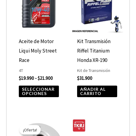
desde
tiene
$19.990
hasta
múltiples
$21.900
variantes.
Las
opciones
Aceite de Motor
Kit Transmisión
se
Liqui Moly Street
Riffel Titanium
pueden
Race
Honda XR-190
elegir
4T
Kit de Transmisión
$
19.990
-
$
21.900
$
31.900
en
la
SELECCIONAR
AÑADIR AL
OPCIONES
CARRITO
página
de
producto
El
El
precio
precio
¡Oferta!
original
actual