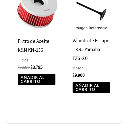
era:
es:
$7.590.
$3.795.
Válvula de Escape
Filtro de Aceite
TKRJ Yamaha
K&N KN-136
FZS-2.0
Filtros
$
7.590
$
3.795
Motor
$
9.900
AÑADIR AL
CARRITO
AÑADIR AL
CARRITO