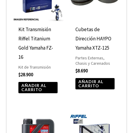
Kit Transmisión
Cubetas de
Riffel Titanium
Dirección HAYPO
Gold Yamaha FZ-
Yamaha XTZ-125
16
Partes Externas,
Chasis y Carenados
Kit de Transmisión
$
8.690
$
28.900
AÑADIR AL
AÑADIR AL
CARRITO
CARRITO
Rango
Este
de
producto
precios: